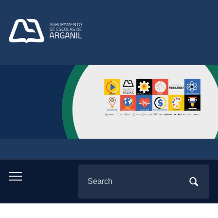
Search
Toggle
for:
mobile
menu