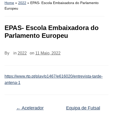
Home
»
2022
»
EPAS- Escola Embaixadora do Parlamento
Europeu
EPAS- Escola Embaixadora do
Parlamento Europeu
By
in
2022
on
11 Maio, 2022
https://www.rtp.pt/play/p1467/e616020/entrevista-tarde-
antena-1
←
Acelerador
Equipa de Futsal