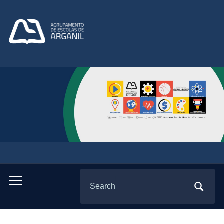
Search
Toggle
for:
mobile
menu