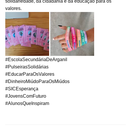
solidariedade, da cidadania e da educação para os
valores.
#EscolaSecundáriaDeArganil
#PulseirasSolidárias
#EducarParaOsValores
#DinheiroMiúdoParaOsMiúdos
#SICEsperança
#JovensComFuturo
#AlunosQueInspiram