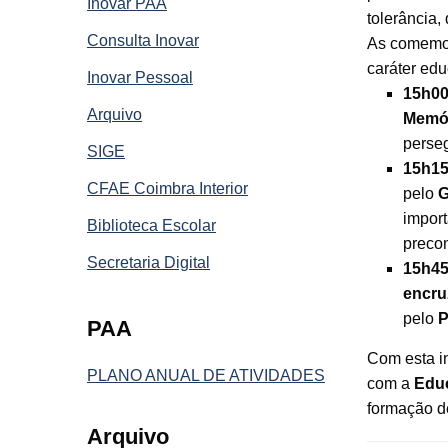
Inovar PAA
tolerância
Consulta Inovar
As comemor
caráter edu
Inovar Pessoal
15h0
Arquivo
Memór
perseg
SIGE
15h1
CFAE Coimbra Interior
pelo
G
import
Biblioteca Escolar
precon
Secretaria Digital
15h4
encru
pelo
P
PAA
Com esta in
PLANO ANUAL DE ATIVIDADES
com a
Educ
formação de
Arquivo