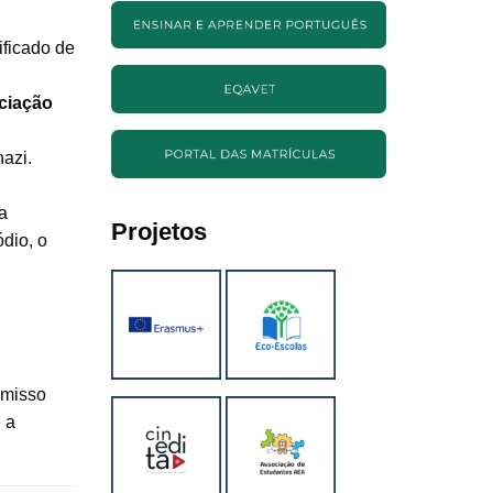
ificado de
ciação
azi.
a
Projetos
dio, o
omisso
 a