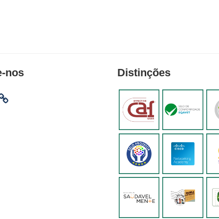
e-nos
Distinções
am
ebook