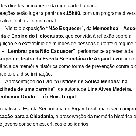
, dos direitos humanos e da dignidade humana.
ações terão lugar a partir das
15h00
, com um programa divers
cativo, cultural e memorial:
0
– Visita à exposição
“Não Esquecer”
, da
Memoshoá – Asso
ia e Ensino do Holocausto
, que convida à reflexão sobre a
uição e o extermínio de milhões de pessoas durante o regime n
5
–
“Lembrar para Não Esquecer”
, performance apresentada
rupo de Teatro da Escola Secundária de Arganil
, evocando 
ância da memória histórica como forma de prevenção contra o ó
ceito e a discriminação.
5
– Apresentação do livro
“Aristides de Sousa Mendes: na
zilhada de uma carreira”
, da autoria de
Lina Alves Madeira
,
rofessor Doutor Luís Reis Torgal.
iciativa, a Escola Secundária de Arganil reafirma o seu compr
ação para a Cidadania,
a preservação da memória histórica e
 jovens conscientes, críticos e solidários.