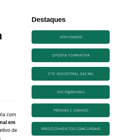
Destaques
m
ria com
onal em
etivo de
a