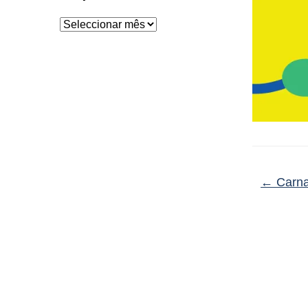
Arquivo
←
Carna