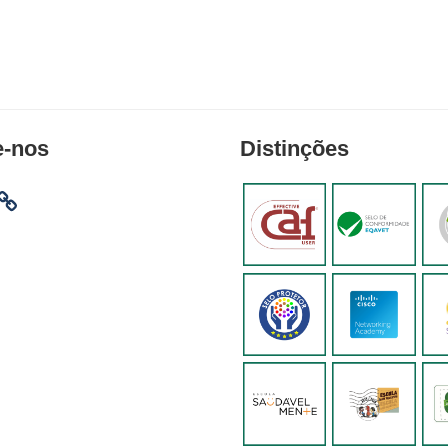
e-nos
Distinções
am
ebook