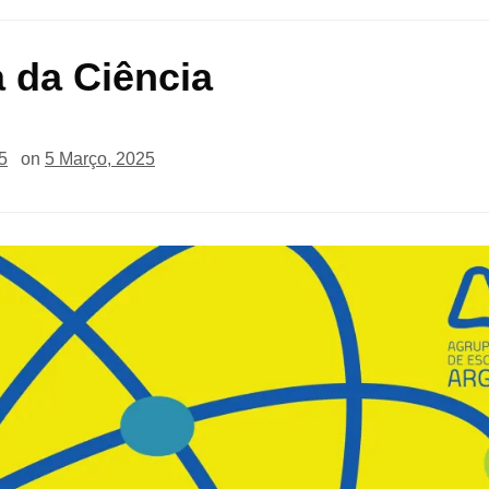
a da Ciência
5
on
5 Março, 2025