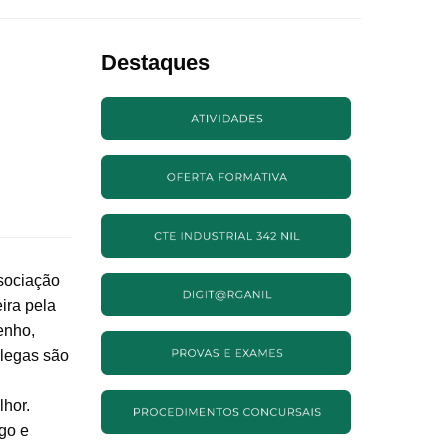
Destaques
ssociação
ira pela
enho,
olegas são
hor.
go e