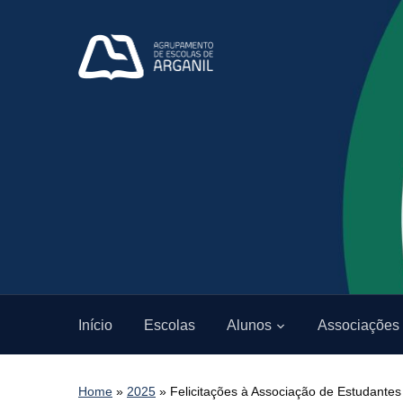
Início
Escolas
Alunos
Associações
Home
»
2025
»
Felicitações à Associação de Estudante