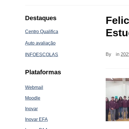
Destaques
Feli
Estu
Centro Qualifica
Auto avaliação
By
in
202
INFOESCOLAS
Plataformas
Webmail
Moodle
Inovar
Inovar EFA