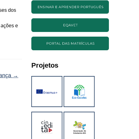
sses dos
 ações e
Projetos
pança
→