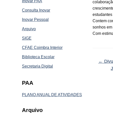
Inovar PAA
colaboraçã
crescimento
Consulta Inovar
estudantes
Inovar Pessoal
Contem com
sonhos em 
Arquivo
Com estima
SIGE
CFAE Coimbra Interior
Biblioteca Escolar
←
Divu
Secretaria Digital
J
PAA
PLANO ANUAL DE ATIVIDADES
Arquivo