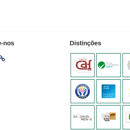
e-nos
Distinções
am
ebook