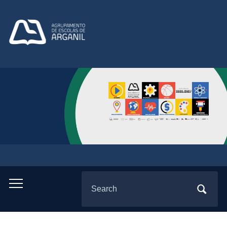
Search
Toggle
for:
mobile
menu