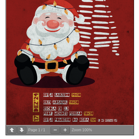
Page
1
/
1
Zoom
100%