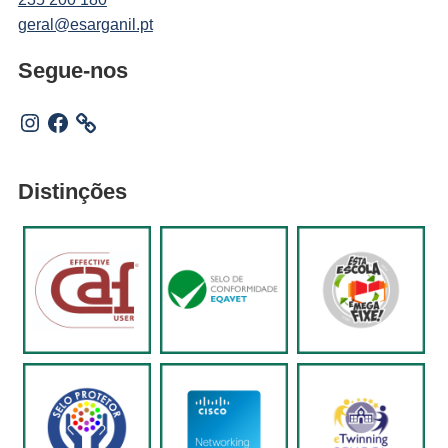
geral@esarganil.pt
Segue-nos
Instagram
Facebook
Distinções