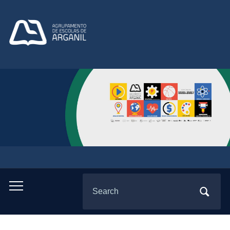
Search
Toggle
for:
mobile
menu