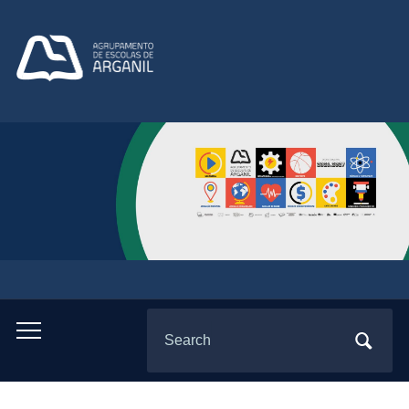
Search
Toggle
for:
mobile
menu