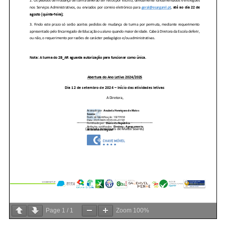
Page
1
/
1
Zoom
100%