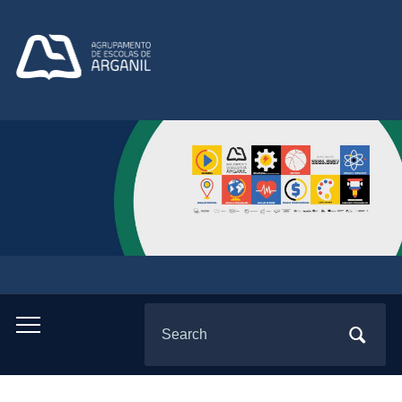
Search
Toggle
for:
mobile
menu