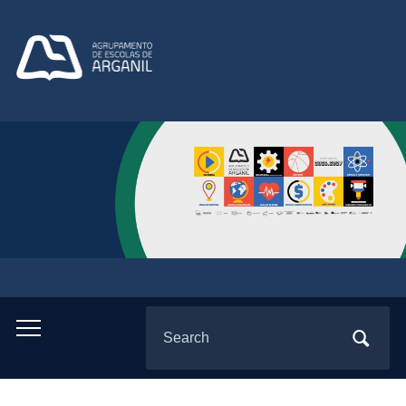
Search
Toggle
for:
mobile
menu