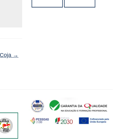
 Coja
→