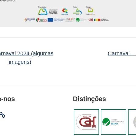
rnaval 2024 (algumas
Carnaval –
imagens)
e-nos
Distinções
am
ebook