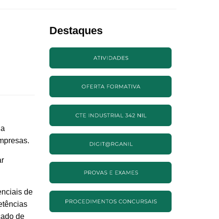
Destaques
na
empresas.
ar
enciais de
etências
cado de