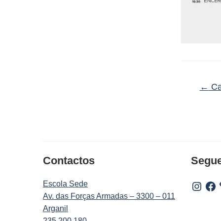
←
Ca
Contactos
Segu
Escola Sede
Instagr
Fac
Av. das Forças Armadas – 3300 – 011
Arganil
235 200 180