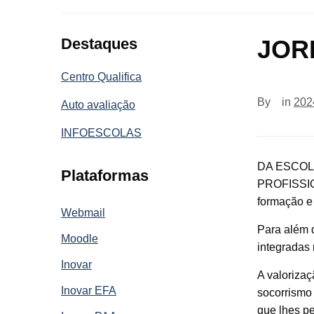
Destaques
JOR
Centro Qualifica
By
in
202
Auto avaliação
INFOESCOLAS
DA ESCOL
Plataformas
PROFISSION
formação e
Webmail
Para além 
Moodle
integradas
Inovar
A valorizaç
Inovar EFA
socorrismo 
que lhes p