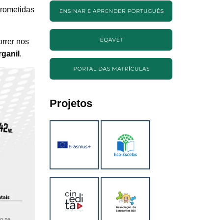
prometidas
orrer nos
rganil
.
Projetos