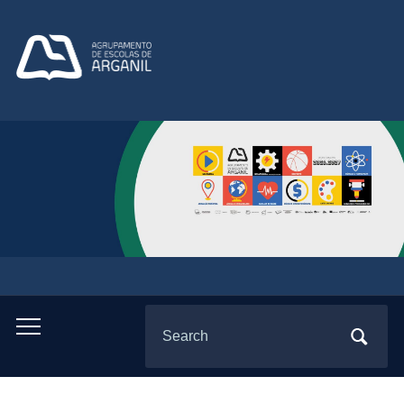
Search
Toggle
for:
mobile
menu