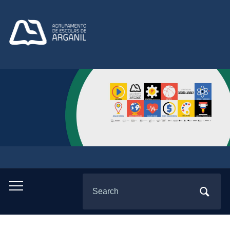
Search
Toggle
for:
mobile
menu