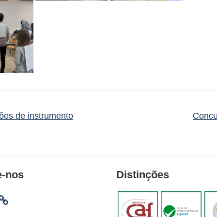
ões de instrumento
Conc
e-nos
Distinções
am
ebook