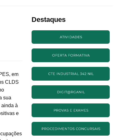
Destaques
 PES, em
nos CLDS
no
a sua
 ainda à
sitivas e
eocupações