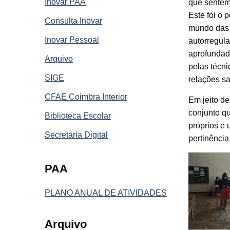
Inovar PAA
que sentem 
Este foi o
Consulta Inovar
mundo das 
Inovar Pessoal
autorregula
aprofundad
Arquivo
pelas técni
SIGE
relações sa
CFAE Coimbra Interior
Em jeito de
conjunto qu
Biblioteca Escolar
próprios e 
Secretaria Digital
pertinência
PAA
PLANO ANUAL DE ATIVIDADES
Arquivo