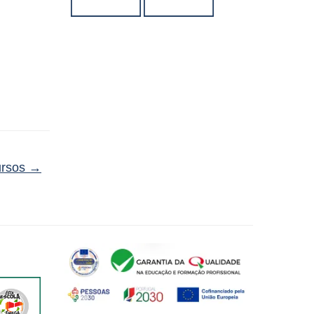
ursos
→