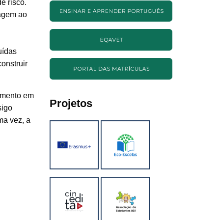
e risco.
iagem ao
uídas
onstruir
cimento em
Projetos
sigo
ma vez, a