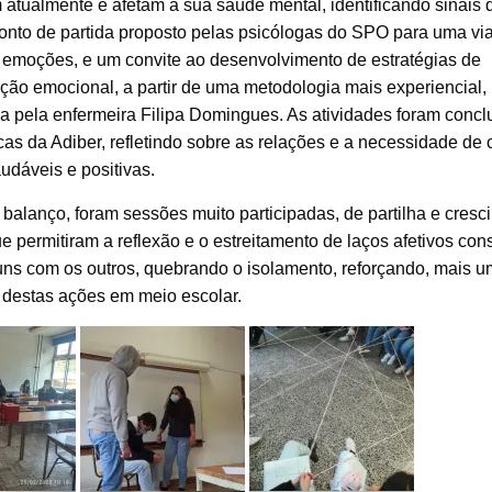
atualmente e afetam a sua saúde mental, identificando sinais d
 ponto de partida proposto pelas psicólogas do SPO para uma v
emoções, e um convite ao desenvolvimento de estratégias de
ção emocional, a partir de uma metodologia mais experiencial,
a pela enfermeira Filipa Domingues. As atividades foram concl
cas da Adiber, refletindo sobre as relações e a necessidade de c
udáveis e positivas.
 balanço, foram sessões muito participadas, de partilha e cres
e permitiram a reflexão e o estreitamento de laços afetivos con
uns com os outros, quebrando o isolamento, reforçando, mais u
 destas ações em meio escolar.