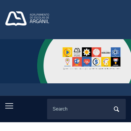
Search
Toggle
for:
mobile
menu