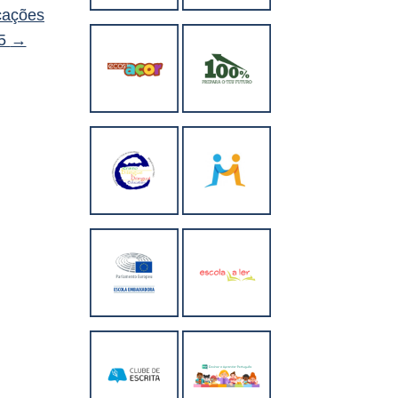
cações
25
→