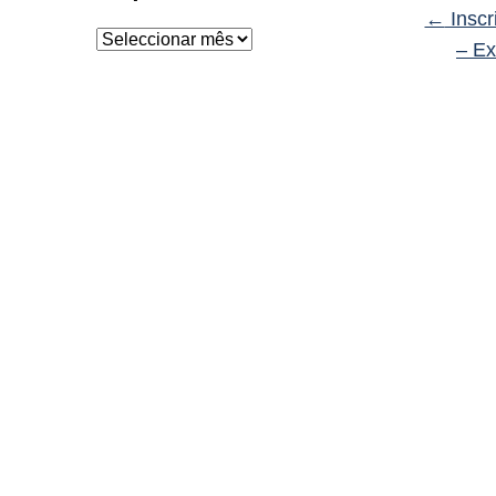
←
Inscr
Arquivo
– E