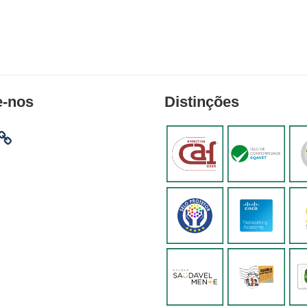
e-nos
Distinções
am
ebook