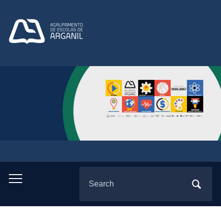
Search
Toggle
for:
mobile
menu