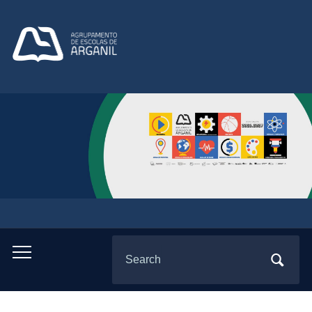
Search
Toggle
for:
mobile
menu