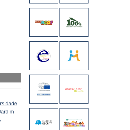
ersidade
Jardim
→