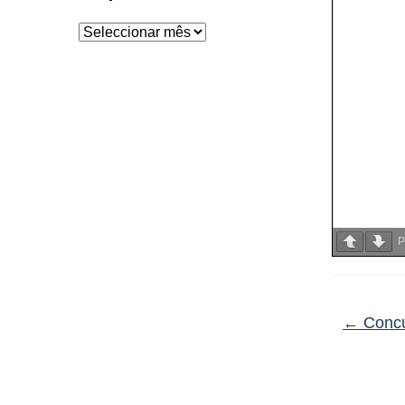
Arquivo
P
←
Concu