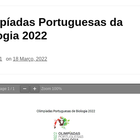
píadas Portuguesas da
ogia 2022
1
on
18 Março, 2022
age
1
/
1
Zoom
100%