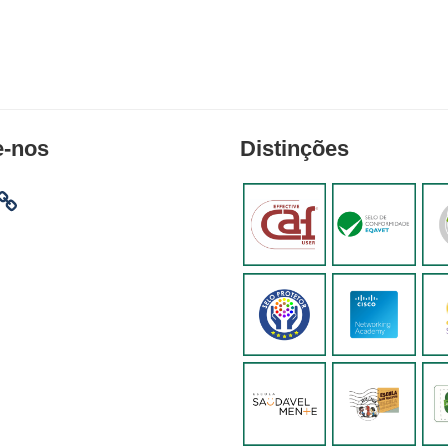
e-nos
Distinções
am
ebook