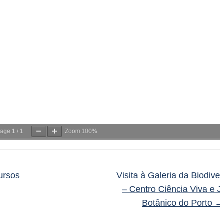
age
1
/
1
Zoom
100%
rsos
Visita à Galeria da Biodiv
– Centro Ciência Viva e 
Botânico do Porto