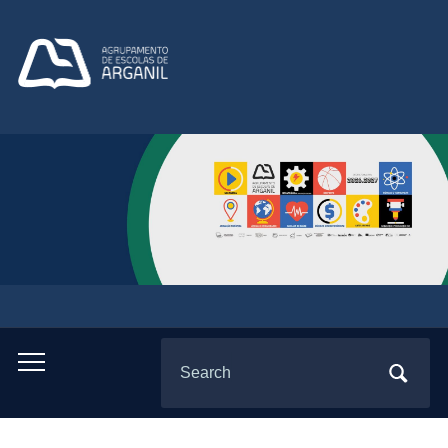
Search
Toggle
for:
mobile
menu