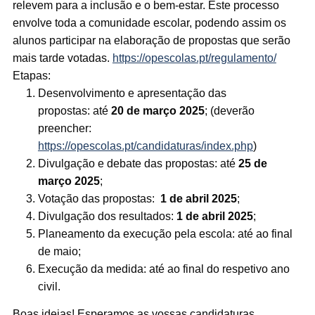
relevem para a inclusão e o bem-estar. Este processo
envolve toda a comunidade escolar, podendo assim os
alunos participar na elaboração de propostas que serão
mais tarde votadas.
https://opescolas.pt/regulamento/
Etapas:
Desenvolvimento e apresentação das
propostas: até
20 de março 2025
; (deverão
preencher:
https://opescolas.pt/candidaturas/index.php
)
Divulgação e debate das propostas: até
25 de
março 2025
;
Votação das propostas:
1 de abril 2025
;
Divulgação dos resultados:
1 de abril 2025
;
Planeamento da execução pela escola: até ao final
de maio;
Execução da medida: até ao final do respetivo ano
civil.
Boas ideias! Esperamos as vossas candidaturas.