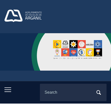
Search
Toggle
for:
mobile
menu