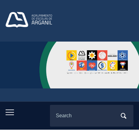
Search
Toggle
for:
mobile
menu