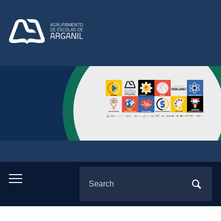
Search
Toggle
for:
mobile
menu