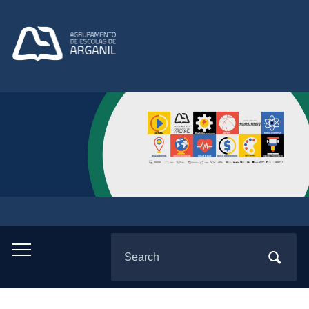
Search
Toggle
for:
mobile
menu