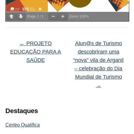
Page
1
/
1
Zoom
100%
←
PROJETO
Alun@s de Turismo
EDUCAÇÃO PARA A
descobriram uma
SAÚDE
“nova” vila de Arganil
– celebração do Dia
Mundial de Turismo
→
Destaques
Centro Qualifica