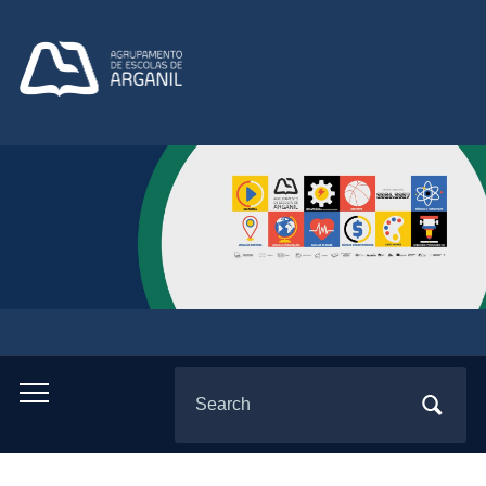
Search
Toggle
for:
mobile
menu