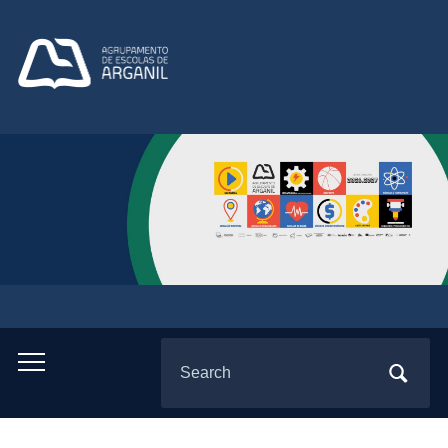
Search
Toggle
for:
mobile
menu