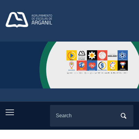
Search
Toggle
for:
mobile
menu