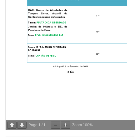
Page
1
/
1
Zoom
100%