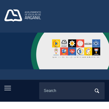
Search
Toggle
for:
mobile
menu