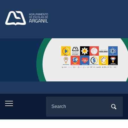
Search
Toggle
for:
mobile
menu