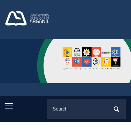
Search
Toggle
for:
mobile
menu