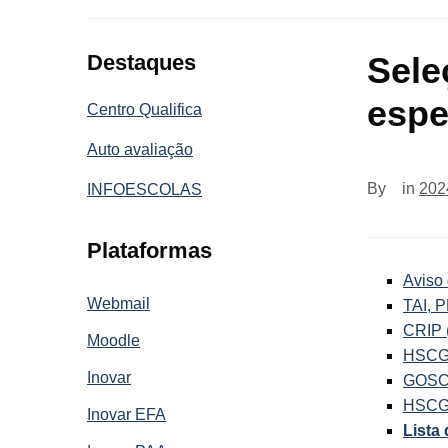
Destaques
Sele
espe
Centro Qualifica
Auto avaliação
By
in
202
INFOESCOLAS
Plataformas
Aviso 
Webmail
TAI, 
CRIP 
Moodle
HSCG 
Inovar
GOSC 
HSCG 
Inovar EFA
Lista