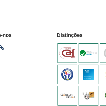
e-nos
Distinções
am
ebook