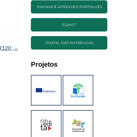
GR120
→
Projetos