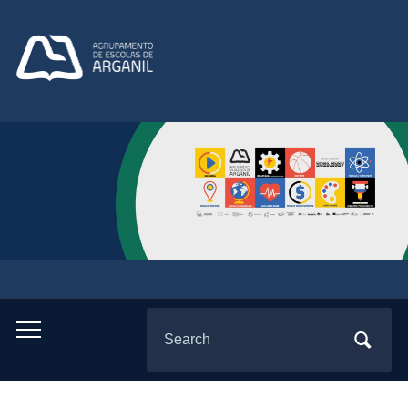
Search
Toggle
for:
mobile
menu