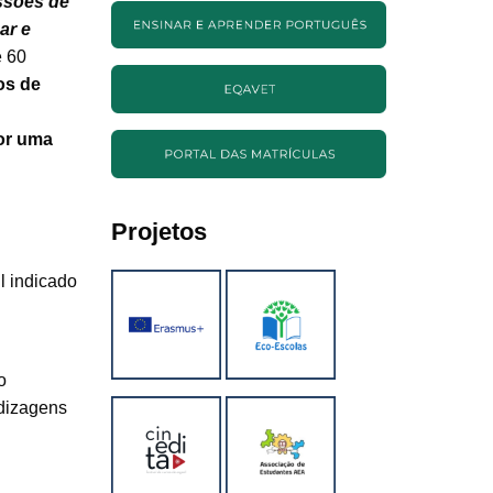
ssões de
ar e
e 60
os de
or uma
Projetos
l indicado
o
ndizagens