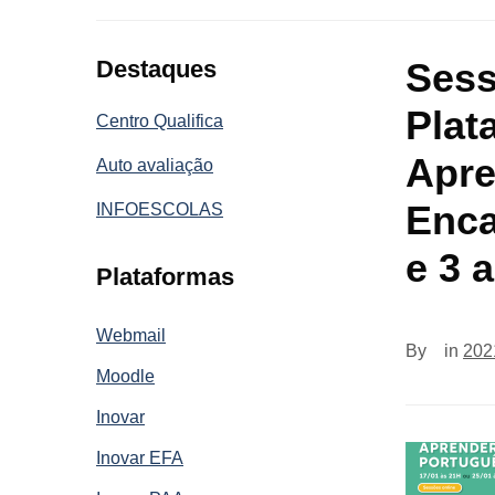
Destaques
Sess
Plat
Centro Qualifica
Apre
Auto avaliação
Enca
INFOESCOLAS
e 3 
Plataformas
Webmail
By
in
202
Moodle
Inovar
Inovar EFA