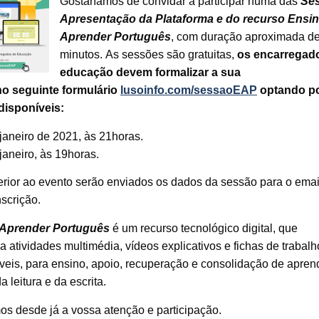
Gostaríamos de convidar a participar
numa das
Se
Apresentação da Plataforma e do recurso Ensin
Aprender Português
, com duração aproximada d
minutos.
As sessões são gratuitas,
os encarregad
educação devem formalizar a sua
no seguinte formulário
lusoinfo.com/sessaoEAP
optando p
disponíveis:
janeiro de 2021, às 21horas.
janeiro, às 19horas.
erior ao evento serão enviados os dados da sessão para o emai
nscrição.
 Aprender Português
é um recurso tecnológico digital, que
za atividades multimédia, vídeos explicativos e fichas de trabalh
veis, para ensino, apoio, recuperação e consolidação de apre
a leitura e da escrita.
s desde já a vossa atenção e participação.