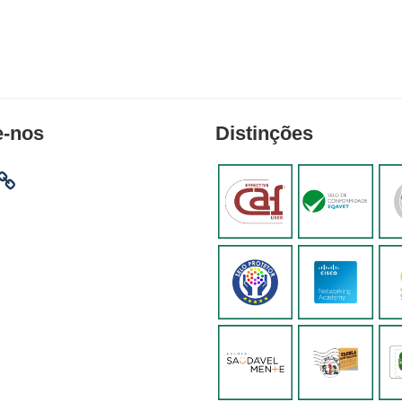
e-nos
Distinções
am
ebook