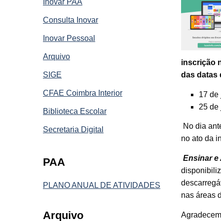
Inovar PAA
Consulta Inovar
Inovar Pessoal
Arquivo
inscrição 
SIGE
das datas 
CFAE Coimbra Interior
17 de 
25 de 
Biblioteca Escolar
No dia ant
Secretaria Digital
no ato da i
Ensinar e
PAA
disponibili
descarregá
PLANO ANUAL DE ATIVIDADES
nas áreas d
Arquivo
Agradecemo