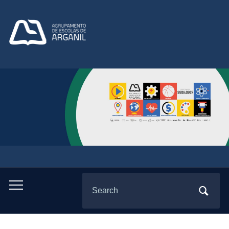
Search
Toggle
for:
mobile
menu