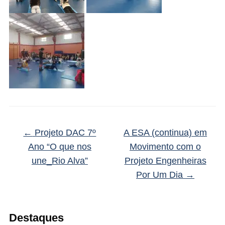
←
Projeto DAC 7º
A ESA (continua) em
Ano “O que nos
Movimento com o
une_Rio Alva”
Projeto Engenheiras
Por Um Dia
→
Destaques