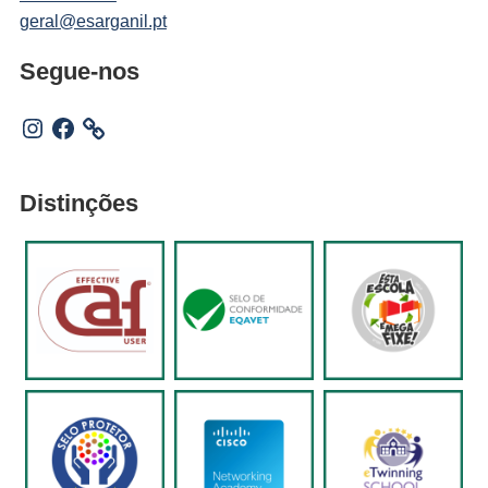
geral@esarganil.pt
Segue-nos
Instagram
Facebook
Distinções