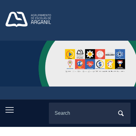
Search
Toggle
for:
mobile
menu