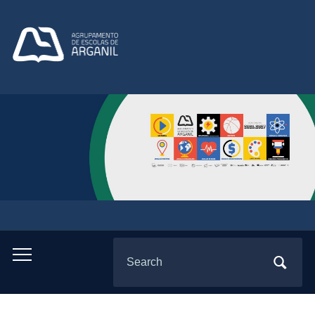
Search
Toggle
for:
mobile
menu