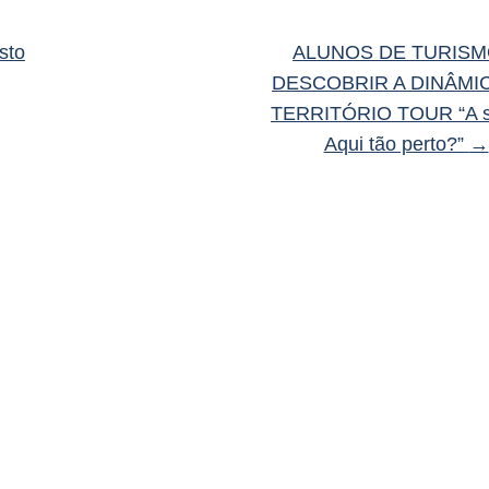
sto
ALUNOS DE TURISM
DESCOBRIR A DINÂMI
TERRITÓRIO TOUR “A s
Aqui tão perto?”
→