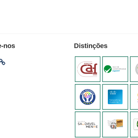
e-nos
Distinções
am
ebook