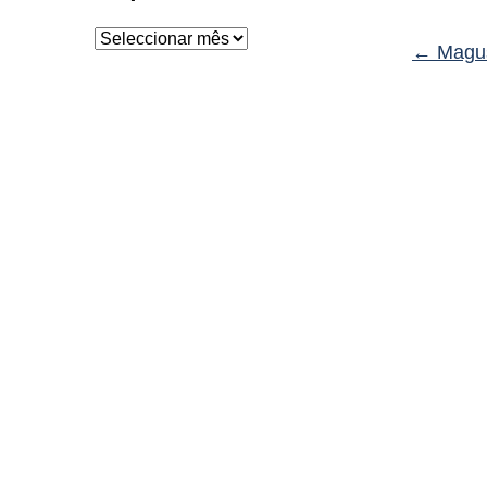
Arquivo
←
Magu