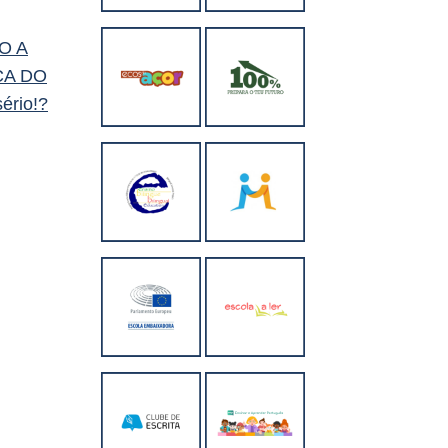
O A
CA DO
ério!?