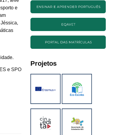
l17, teve
sporto e
ram
 Jéssica,
máticas
idade.
Projetos
PES e SPO