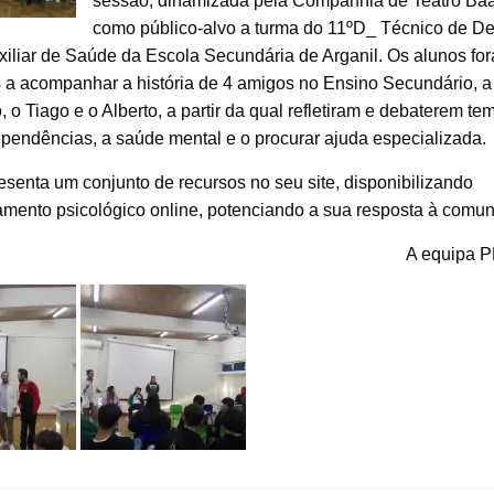
sessão, dinamizada pela Companhia de Teatro Baa
como público-alvo a turma do 11ºD_ Técnico de De
xiliar de Saúde da Escola Secundária de Arganil. Os alunos fo
 a acompanhar a história de 4 amigos no Ensino Secundário, a
 o Tiago e o Alberto, a partir da qual refletiram e debaterem te
pendências, a saúde mental e o procurar ajuda especializada.
senta um conjunto de recursos no seu site, disponibilizando
ento psicológico online, potenciando a sua resposta à comun
A equipa 