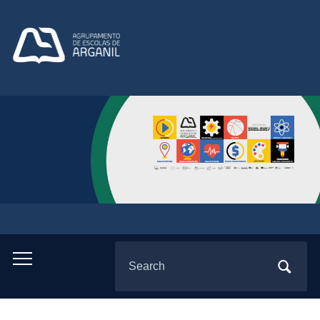
Search
Toggle
for:
mobile
menu