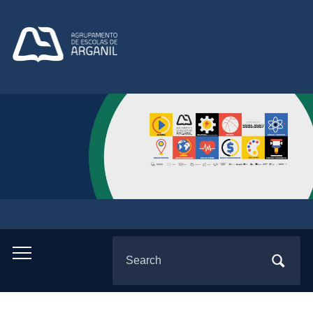
Search
Toggle
for:
mobile
menu