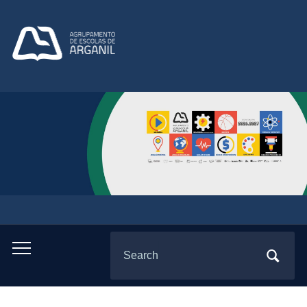
Search
Toggle
for:
mobile
menu