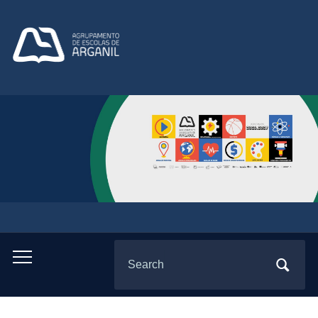
Search
Toggle
for:
mobile
menu