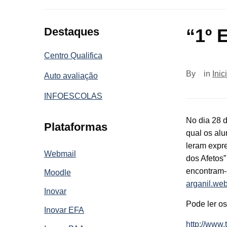
Destaques
“1º
Centro Qualifica
By
in
Inic
Auto avaliação
INFOESCOLAS
No dia 28 d
Plataformas
qual os alu
leram expr
Webmail
dos Afetos
encontram-
Moodle
arganil.we
Inovar
Pode ler os
Inovar EFA
http://www