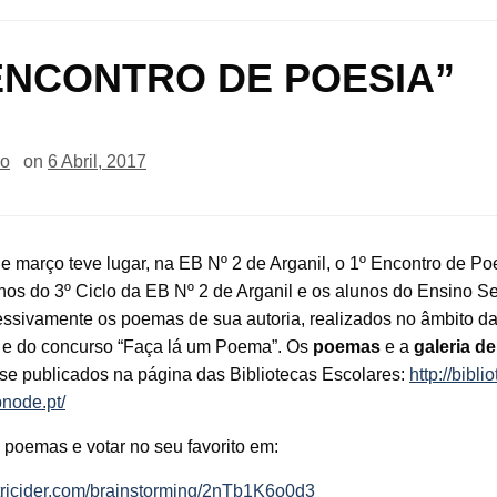
 ENCONTRO DE POESIA”
io
on
6 Abril, 2017
e março teve lugar, na EB Nº 2 de Arganil, o 1º Encontro de Po
nos do 3º Ciclo da EB Nº 2 de Arganil e os alunos do Ensino S
essivamente os poemas de sua autoria, realizados no âmbito 
” e do concurso “Faça lá um Poema”. Os
poemas
e a
galeria de
se publicados na página das Bibliotecas Escolares:
http://bibli
bnode.pt/
 poemas e votar no seu favorito em:
.tricider.com/brainstorming/2nTb1K6o0d3