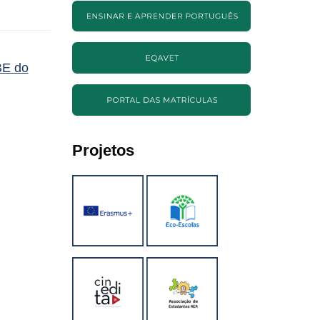
BE do
Projetos