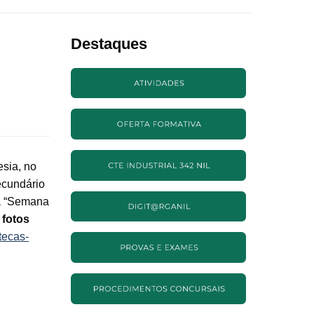
Destaques
esia, no
ecundário
da “Semana
 fotos
otecas-