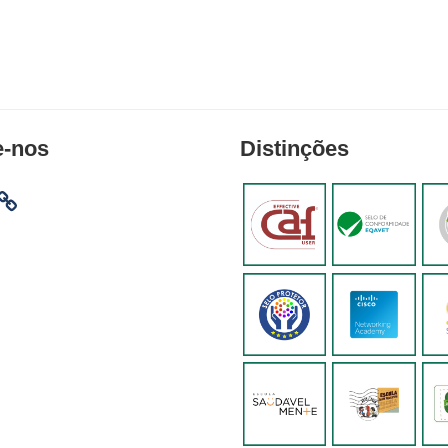
e-nos
Distinções
am
ebook