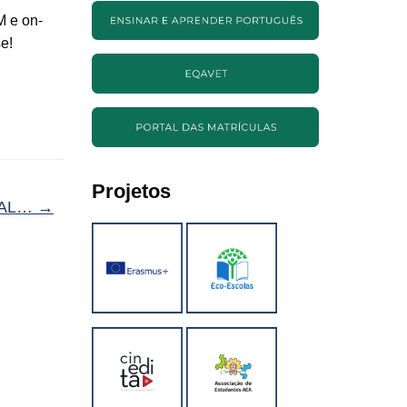
M e on-
se!
Projetos
ORAL…
→