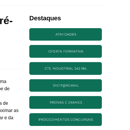
ré-
Destaques
ama
be de
a de
oximar as
ar e da