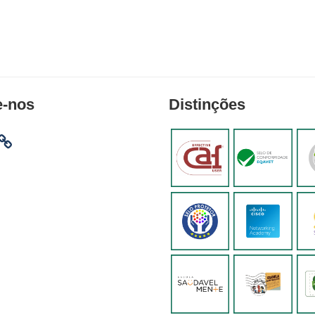
e-nos
Distinções
am
ebook