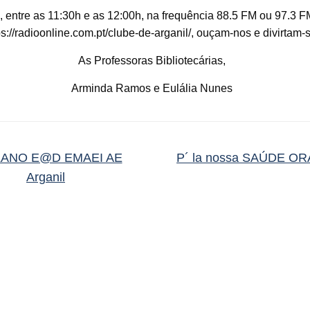
s, entre as 11:30h e as 12:00h, na frequência 88.5 FM ou 97.3 F
ps://radioonline.com.pt/clube-de-arganil/, ouçam-nos e divirtam-
As Professoras Bibliotecárias,
Arminda Ramos e Eulália Nunes
ANO E@D EMAEI AE
P´ la nossa SAÚDE 
Arganil