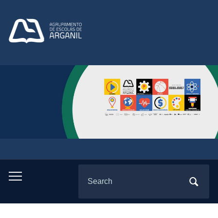
Search
Toggle
for:
mobile
menu