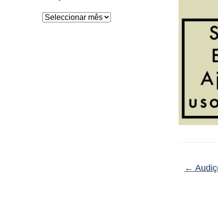
Arquivo
←
Audiç