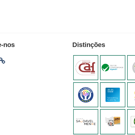
e-nos
Distinções
am
ebook