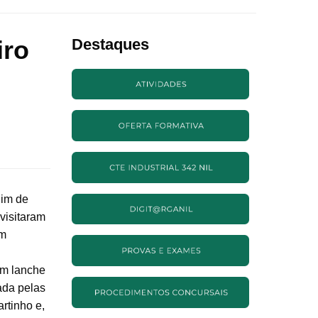
iro
Destaques
dim de
visitaram
em
um lanche
ada pelas
rtinho e,