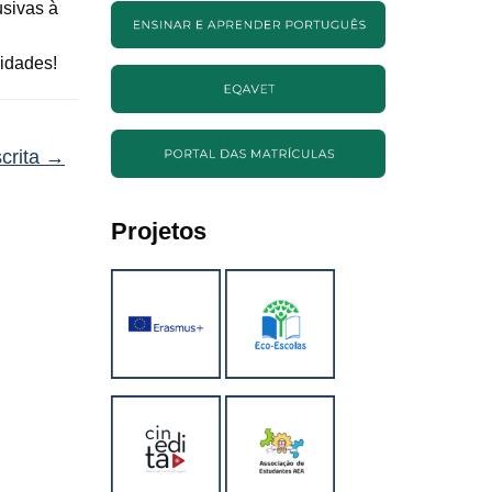
usivas à
 idades!
crita
→
Projetos