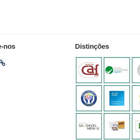
e-nos
Distinções
am
ebook