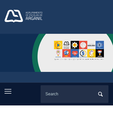
Search
Toggle
for:
mobile
menu