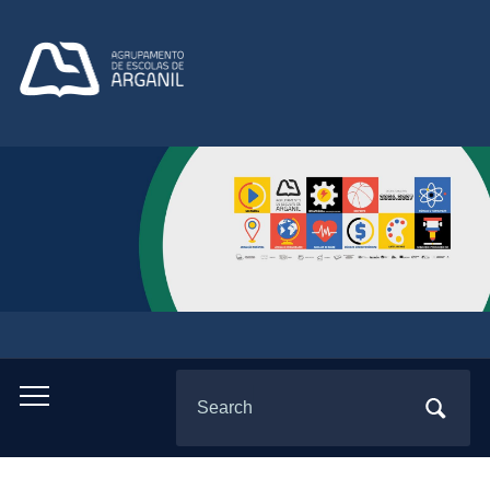
Search
Toggle
for:
mobile
menu