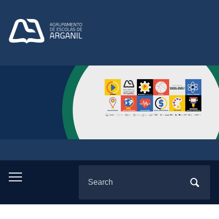
Search
Toggle
for:
mobile
menu