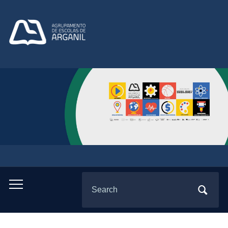
Search
Toggle
for:
mobile
menu